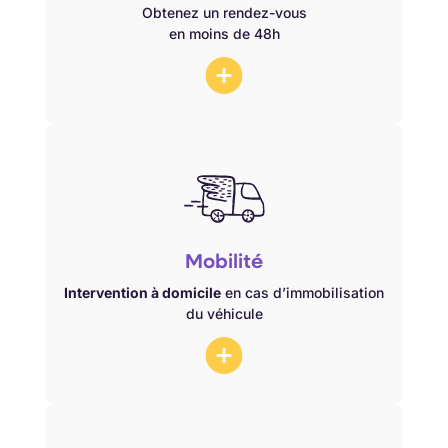
.
09 81 99 94 62
nous contacter au
Obtenez un rendez-vous
en moins de 48h
Si votre véhicule est immobilisé, nous
pouvons intervenir directement sur place
Mobilité
et reproduire votre clé à domicile. Nous
Intervention à domicile
en cas d’immobilisation
.
sur Lyon et ses environs
intervenons
du véhicule