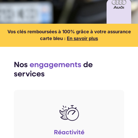
Vos clés remboursées à 100% grâce à votre assurance
carte bleu :
En savoir plus
Nos
engagements
de
services
un
Nous garantissons tous nos rdv dans
. Il vous suffit de
délai maximum de 48h
Réactivité